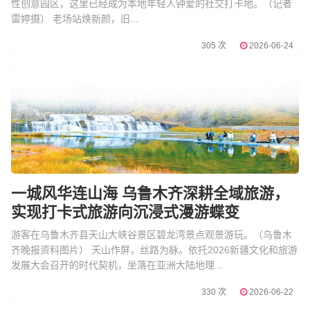
性创意园区，这里已经成为本地年轻人钟爱的社交打卡地。（记者
雷婷摄） 老场站焕新颜，旧...
305 次
2026-06-24
一城风华连山海 乌鲁木齐深耕全域旅游，
实现打卡式旅游向沉浸式漫游蝶变
游客在乌鲁木齐县天山大峡谷景区碧龙湾景点观景游玩。（乌鲁木
齐晚报资料图片） 天山作屏，丝路为脉。依托2026新疆文化和旅游
发展大会召开的时代契机，坐落在亚洲大陆地理...
330 次
2026-06-22