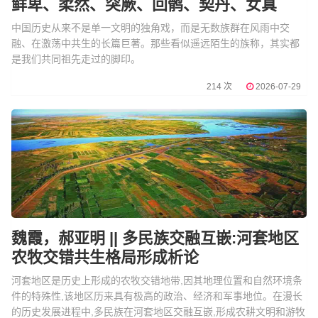
鲜卑、柔然、突厥、回鹘、契丹、女真
中国历史从来不是单一文明的独角戏，而是无数族群在风雨中交
融、在激荡中共生的长篇巨著。那些看似遥远陌生的族称，其实都
是我们共同祖先走过的脚印。
214 次
2026-07-29
魏霞，郝亚明 || 多民族交融互嵌:河套地区
农牧交错共生格局形成析论
河套地区是历史上形成的农牧交错地带,因其地理位置和自然环境条
件的特殊性,该地区历来具有极高的政治、经济和军事地位。在漫长
的历史发展进程中,多民族在河套地区交融互嵌,形成农耕文明和游牧