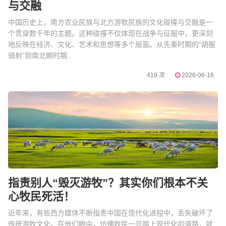
与交融
中国历史上，南方农业民族与北方游牧民族的文化碰撞与交融是一
个贯穿数千年的主题。这种碰撞不仅体现在战争与征服中，更深刻
地反映在经济、文化、艺术和思想等多个层面。从先秦时期的“胡服
骑射”到南北朝时期...
419 次
2026-06-16
指责别人“毁灭游牧”？其实你们根本不关
心牧民死活！
近年来，有些西方媒体不断指责中国在现代化进程中，丢失破坏了
传统游牧文化。在他们眼中，仿佛牧民一旦踏上现代化的道路，就