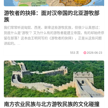
游牧者的抉择：面对汉帝国的北亚游牧部
族
我们常常听说匈奴、西羌、鲜卑这些游牧民族，但很少认真想过：
到底什么是“游牧”？又为什么有的游牧者能建立帝国，有的却始终停
留在部落？这本由王明珂写的《游牧者的抉择》，正是从这些问题
讲起的。...
553 次
2026-06-23
南方农业民族与北方游牧民族的文化碰撞