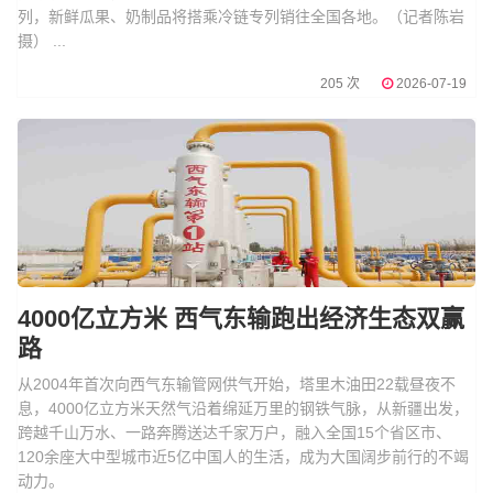
列，新鲜瓜果、奶制品将搭乘冷链专列销往全国各地。（记者陈岩
摄） ...
205 次
2026-07-19
4000亿立方米 西气东输跑出经济生态双赢
路
从2004年首次向西气东输管网供气开始，塔里木油田22载昼夜不
息，4000亿立方米天然气沿着绵延万里的钢铁气脉，从新疆出发，
跨越千山万水、一路奔腾送达千家万户，融入全国15个省区市、
120余座大中型城市近5亿中国人的生活，成为大国阔步前行的不竭
动力。