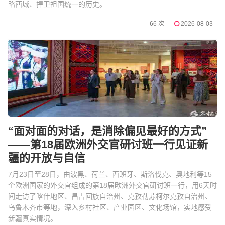
略西域、捍卫祖国统一的历史。
66 次
2026-08-03
“面对面的对话，是消除偏见最好的方式”
——第18届欧洲外交官研讨班一行见证新
疆的开放与自信
7月23日至28日，由波黑、荷兰、西班牙、斯洛伐克、奥地利等15
个欧洲国家的外交官组成的第18届欧洲外交官研讨班一行，用6天时
间走访了喀什地区、昌吉回族自治州、克孜勒苏柯尔克孜自治州、
乌鲁木齐市等地，深入乡村社区、产业园区、文化场馆，实地感受
新疆真实情况。