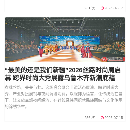
231 次
2026-07-17
“最美的还是我们新疆”2026丝路时尚周启
幕 跨界时尚大秀展露乌鲁木齐新潮底蕴
衣载丝路，美美与共。这场盛会聚合非遗活态展演、跨界时尚大
秀、产业对接展销与夜间沉浸消费，以服饰为语言，让传统活在当
下，让文旅点燃夜间经济，在针线经纬间织就民族团结与文化传承
的锦绣华章。
256 次
2026-07-15