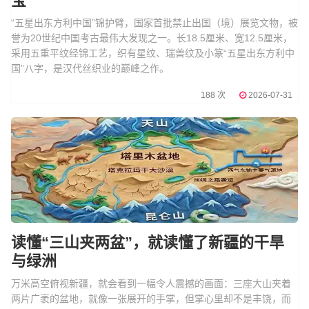
宝
“五星出东方利中国”锦护臂，国家首批禁止出国（境）展览文物，被
誉为20世纪中国考古最伟大发现之一。长18.5厘米、宽12.5厘米，
采用五重平纹经锦工艺，织有星纹、瑞兽纹及小篆“五星出东方利中
国”八字，是汉代丝织业的巅峰之作。
188 次
2026-07-31
读懂“三山夹两盆”，就读懂了新疆的干旱
与绿洲
万米高空俯视新疆，就会看到一幅令人震撼的画面：三座大山夹着
两片广袤的盆地，就像一张展开的手掌，但掌心里却不是丰饶，而