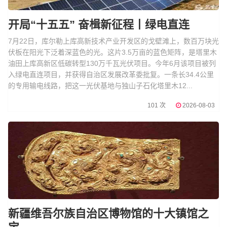
开局“十五五” 奋楫新征程丨绿电直连
7月22日，库尔勒上库高新技术产业开发区的戈壁滩上，数百万块光
伏板在阳光下泛着深蓝色的光。这片3.5万亩的蓝色矩阵，是塔里木
油田上库高新区低碳转型130万千瓦光伏项目。今年6月该项目被列
入绿电直连项目，并获得自治区发展改革委批复。一条长34.4公里
的专用输电线路，把这一光伏基地与独山子石化塔里木12...
101 次
2026-08-03
新疆维吾尔族自治区博物馆的十大镇馆之