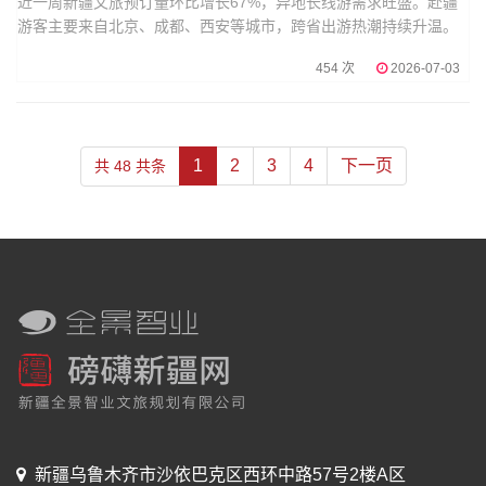
近一周新疆文旅预订量环比增长67%，异地长线游需求旺盛。赴疆
游客主要来自北京、成都、西安等城市，跨省出游热潮持续升温。
454 次
2026-07-03
1
2
3
4
下一页
共 48 共条
新疆乌鲁木齐市沙依巴克区西环中路57号2楼A区