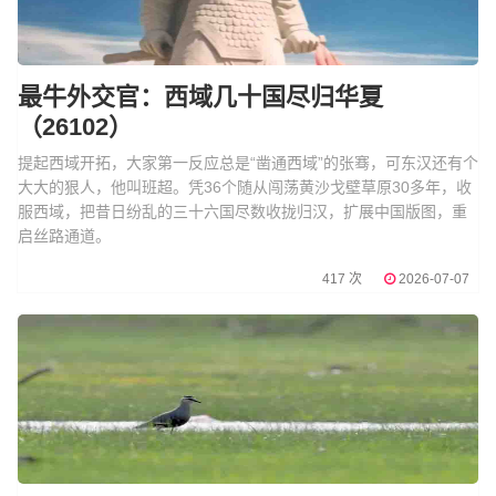
最牛外交官：西域几十国尽归华夏
（26102）
提起西域开拓，大家第一反应总是“凿通西域”的张骞，可东汉还有个
大大的狠人，他叫班超。凭36个随从闯荡黄沙戈壁草原30多年，收
服西域，把昔日纷乱的三十六国尽数收拢归汉，扩展中国版图，重
启丝路通道。
417 次
2026-07-07