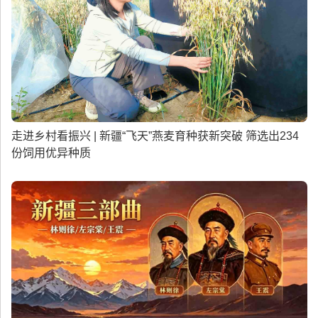
走进乡村看振兴 | 新疆“飞天”燕麦育种获新突破 筛选出234
份饲用优异种质