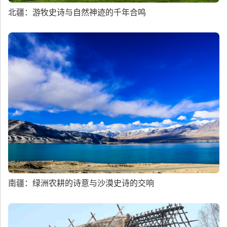
北疆：游牧史诗与自然神迹的千年合鸣
南疆：绿洲农耕的诗意与沙漠史诗的交响