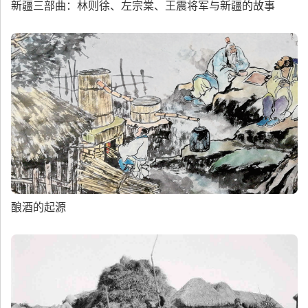
新疆三部曲：林则徐、左宗棠、王震将军与新疆的故事
酿酒的起源