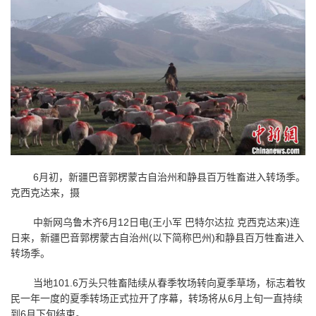
6月初，新疆巴音郭楞蒙古自治州和静县百万牲畜进入转场季。
克西克达来，摄
中新网乌鲁木齐
6
月
12
日电
(
王小军 巴特尔达拉 克西克达来
)
连
日来，新疆巴音郭楞蒙古自治州
(
以下简称巴州
)
和静县百万牲畜进入
转场季。
当地
101.6
万头只牲畜陆续从春季牧场转向夏季草场，标志着牧
民一年一度的夏季转场正式拉开了序幕，转场将从
6
月上旬一直持续
到
6
月下旬结束。