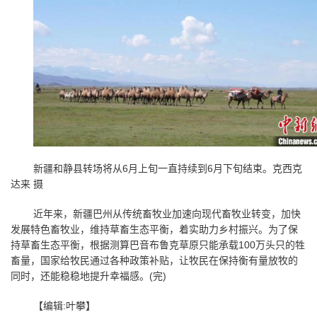
新疆和静县转场将从
6
月上旬一直持续到
6
月下旬结束。克西克
达来 摄
近年来，新疆巴州从传统畜牧业加速向现代畜牧业转变，加快
发展特色畜牧业，维持草畜生态平衡，着实助力乡村振兴。为了保
持草畜生态平衡，根据测算巴音布鲁克草原只能承载
100
万头只的牲
畜量，国家给牧民通过各种政策补贴，让牧民在保持衡有量放牧的
同时，还能稳稳地提升幸福感。
(
完
)
【编辑
:
叶攀】