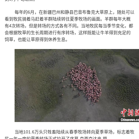
每年的
6
月，在新疆巴州和静县巴音布鲁克大草原上，随处可以
看到牧民骑着马赶着羊群陆续转往夏季牧场的画面。羊群每年大概
有
4
次转场，但是转场的方式各有不同。当地牧民每当季节变化，都
会根据牧草的生长周期进行有序转场，这样既能让牛羊得到充足的
饲草，也能让草原得到休养生息。
当地
101.6
万头只牲畜陆续从春季牧场转向夏季草场，标志着牧
民一年一度的夏季转场正式拉开了序幕 克西克达来 摄