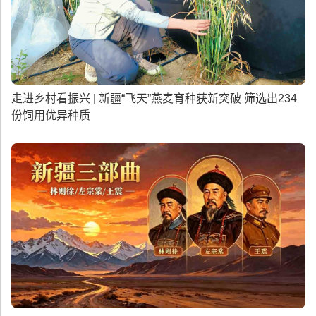
走进乡村看振兴 | 新疆“飞天”燕麦育种获新突破 筛选出234
份饲用优异种质