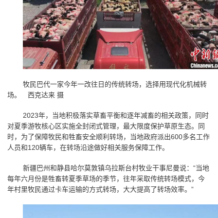
牧民巴代一家今年一改往日的传统转场，选择用现代化机械转
场。 西克达来 摄
2023年，当地积极落实草畜平衡和逐年减畜的相关政策，同时
对夏季游牧核心区实施全封闭式管理，最大限度保护草原生态。同
时，为了保障牧民和牲畜安全顺利转场，当地政府派出
600
多名工作
人员和
120
辆车，在转场沿途做好相关服务保障工作。
新疆巴州和静县哈尔莫敦镇乌拉斯台村牧业干事尼曼说：
“
当地
每年六月份是牲畜转夏季草场的季节，往年采取传统转场模式，今
年村里牧民通过卡车运输的方式转场，大大提高了转场效率。
”