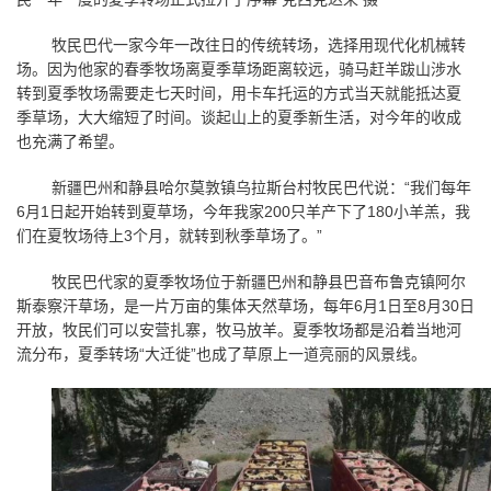
牧民巴代一家今年一改往日的传统转场，选择用现代化机械转
场。因为他家的春季牧场离夏季草场距离较远，骑马赶羊跋山涉水
转到夏季牧场需要走七天时间，用卡车托运的方式当天就能抵达夏
季草场，大大缩短了时间。谈起山上的夏季新生活，对今年的收成
也充满了希望。
新疆巴州和静县哈尔莫敦镇乌拉斯台村牧民巴代说：
“
我们每年
6
月
1
日起开始转到夏草场，今年我家
200
只羊产下了
180
小羊羔，我
们在夏牧场待上
3
个月，就转到秋季草场了。
”
牧民巴代家的夏季牧场位于新疆巴州和静县巴音布鲁克镇阿尔
斯泰察汗草场，是一片万亩的集体天然草场，每年
6
月
1
日至
8
月
30
日
开放，牧民们可以安营扎寨，牧马放羊。夏季牧场都是沿着当地河
流分布，夏季转场
“
大迁徙
”
也成了草原上一道亮丽的风景线。