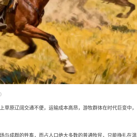
图）
上草原辽阔交通不便，运输成本高昂，游牧群体在时代巨变中，
场与成群的牲畜，而占人口绝大多数的普通牧民，只能挣扎在温