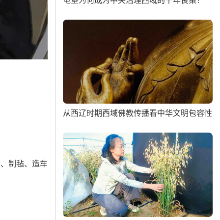
屯垦为何成为中央治理西域的千年良策？
从西辽时期西域佛教传播看中华文明包容性
育、制毡、造车