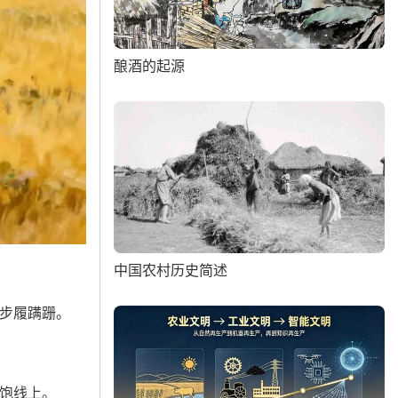
酿酒的起源
中国农村历史简述
步履蹒跚。
饱线上。