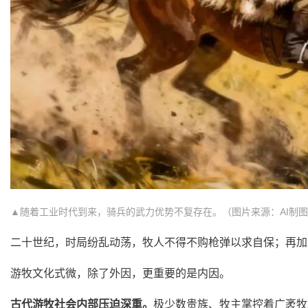
▲随着工业时代到来，骑兵的武力优势不复存在。（图片来源：AI制
二十世纪，时局纷乱动荡，牧人不得不购枪弹以求自保；再加
游牧文化式微，除了外因，更重要的是内因。
古代游牧社会内部压迫深重。
极少数贵族、牧主掌控着广袤牧