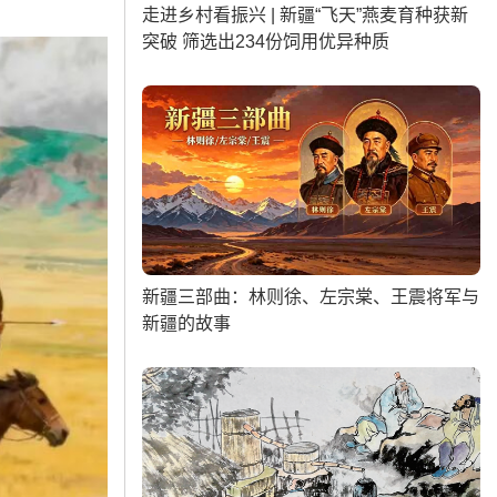
走进乡村看振兴 | 新疆“飞天”燕麦育种获新
突破 筛选出234份饲用优异种质
新疆三部曲：林则徐、左宗棠、王震将军与
新疆的故事