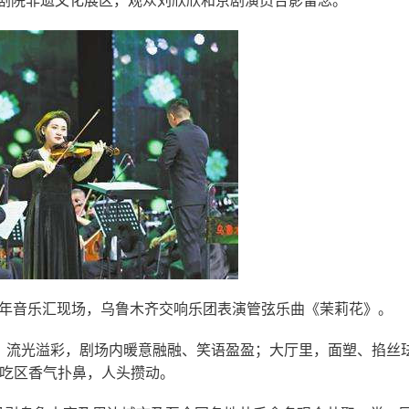
剧院非遗文化展区，观众刘欣欣和京剧演员合影留念。
年音乐汇现场，乌鲁木齐交响乐团表演管弦乐曲《茉莉花》。
、流光溢彩，剧场内暖意融融、笑语盈盈；大厅里，面塑、掐丝
吃区香气扑鼻，人头攒动。