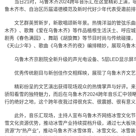
当日
21
时，乌鲁木齐
2024
跨年音乐汇在这里精彩上演，
鲁木齐市、自治区历届道德模范及新时代好少年代表受邀前排
文艺群英贺新岁，新歌唱颂新年景。热情洋溢的管弦乐曲
木齐》、歌舞《爱在乌鲁木齐》等作品植根生活沃土、呼应城
剧秀《春色满园》、舞蹈《胡旋舞》等节目时尚与传统碰撞，
《天山少年》、歌曲《乌鲁木齐的夜》编排精妙，展现乌鲁木
乌鲁木齐京剧院全新升级的声光电设备、
5
层
LED
显示屏
优秀传统剧目与新创佳作交相辉映，展现了乌鲁木齐文艺
精彩纷呈的文艺演出获得现场观众的热情掌声与好评。来
骄阳看雪的独特魅力，而后在乌鲁木齐
2024
跨年音乐汇中领略
行的绝好之地，这个跨年夜我过得很充实、很震撼、很有意义
此外，音乐汇现场，主持人宣布乌鲁木齐网络冰雪文化节
雪文化资源优势，推动冰雪产业持续提档升级，通过七大板块
资源”为“热产业”，推动乌鲁木齐冰雪体育、冰雪文化、冰