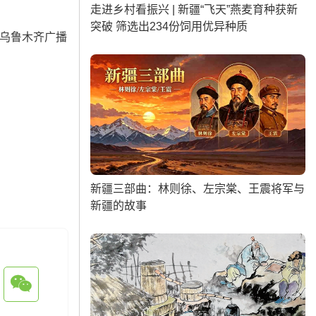
走进乡村看振兴 | 新疆“飞天”燕麦育种获新
突破 筛选出234份饲用优异种质
乌鲁木齐广播
新疆三部曲：林则徐、左宗棠、王震将军与
新疆的故事