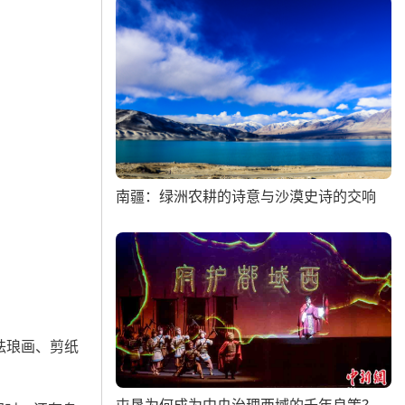
南疆：绿洲农耕的诗意与沙漠史诗的交响
珐琅画、剪纸