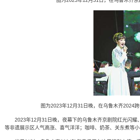
图为
2023
年
12
月
31
日，在乌鲁木齐京
图为
2023
年
12
月
31
日晚，在乌鲁木齐
2024
跨
2023年
12
月
31
日晚，夜幕下的乌鲁木齐京剧院红光闪耀
等非遗展示区人气高涨、喜气洋洋；咖啡、奶茶、关东煮等小