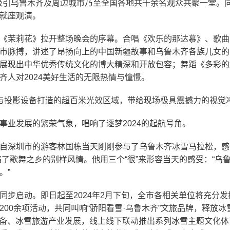
吸引乌鲁木齐及周边城市乃至全国各地共千余名观众共聚一堂。
就座观演。
《茉莉花》拉开整场晚会的序幕。合唱《欢乐的那达慕》、歌曲
市脉搏，讲述了昂扬向上的中国新疆故事和乌鲁木齐各族儿女的
展现出中华优秀传统文化的博大精深和开放包容；舞蹈《多彩的
齐人对
2024
美好生活的无限热情与憧憬。
与投影设备打造的超百米光效区域，带给现场极具震撼力的视觉
事业发展的繁荣气象，唱响了逐梦
2024
的起航号角。
自深圳市的游客林国栋当天刚刚参与了乌鲁木齐冰雪马拉松，感
了歌舞之乡的别样风情。他用三个“很”来形容当天的感受：“乌
。”
同步启动。即日起至
2024
年
2
月下旬，全市各相关单位将充分发
200
余项活动，共同叫响“骄阳看雪·乌鲁木齐”文旅品牌，释放冰
雪装备、冰雪旅游产业发展，线上线下联动推出系列冰雪主题文化