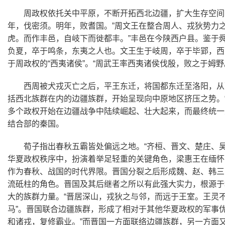
周政权依托关中平原，不断开拓西北边疆，扩大生存空间
年，伐密须。明年，败耆国。”周文王在整合周人、戎狄势力
虎。而作丰邑，自岐下而徙都丰。”丰邑在今陕西户县。鉴于
负夏，卒于鸣条，东夷之人也。文王生于岐周，卒于毕郢，西
于周政权的“西夷诸侯”。“周武王率西夷诸侯伐殷，败之于姆野
西周被犬戎灭亡之后，平王东迁，将国都东迁至洛阳，从
括西北族群在内的边疆族群，开始呈现向中原地区挤压之势。
多个政权开始在边疆战争中陆续崛起、壮大起来，而最终统一
结合部的秦国。
荀子指出春秋五霸皆处偏远之地。“齐桓、晋文、楚庄、
华夏政权秩序中，扮演着举足轻重的关键角色，梁惠王在缅怀晋
作为春秋、战国的时代界限。晋国分裂之后形成魏、赵、韩三
流砥柱的角色。晋国及其后继者之所以有此强大实力，根源于
大的族群力量。“晋居深山，戎狄之与邻，而远于王室。王灵
马”。晋国联合边疆族群，形成了相对于其他华夏政权的军事优
和诸戎，复修霸业。”而晋国一方面联络边疆族群，另一方面