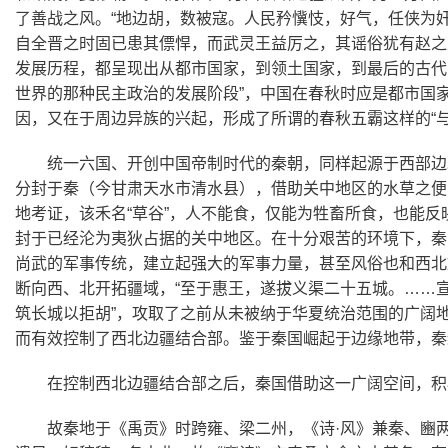
了善战之风。“地边胡，数被寇。人民矜懻忮，好气，任侠为
自全晋之时固已患其僄悍，而武灵王益厉之，其谣俗犹有赵之
发展历程，都呈现出从都市国家，到领土国家，到最后的古代
世界的那种民主政治的发展阶段”，中国在春秋时应是都市国
因，又在于周边异族的兴起，形成了所谓的春秋五霸这样的“
统一六国、开创中国帝制时代的秦朝，同样起源于西部边
分封于秦（今甘肃天水市清水县），借助关中地区的水草之便，
地考证，该禾名“草谷”，人不能食，仅能为牲畜所食，也能
封于已经沦为夷狄占据的关中地区。在十分艰苦的环境下，秦
尚武的军事传统，建立起强大的军事力量，甚至风俗也和西北
断向西、北开拓疆域，“至于惠王，遂拔义渠二十五城。……
筑长城以拒胡”，攻取了之前从未被纳于华夏统治范围的广阔
而有效控制了西北边疆结合部。鉴于秦国崛起于边缘地带，秦缪
在控制西北边疆结合部之后，秦国借助这一广阔空间，积
故秦地于《禹贡》时跨雍、梁二州，《诗·风》兼秦、豳