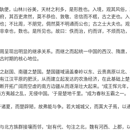
，形埶便，山林川谷美，天材之利多，是形胜也。入境，观其风俗
府，其百吏肃然，莫不恭俭、敦敬、忠信而不楛，古之吏也。入
也；不比周，不朋党，倜然莫不明通而公也；古之士大夫也。观
非幸也，数也。是所见也。故曰：佚而治，约而详，不烦而功，
周呈现出明显的继承关系。而继之而起统一中国的西汉、隋唐，
古时期的核心地位。
之赵国、南疆之楚国。楚国疆域涵盖秦岭以东、云贵高原以北、
有江汉平原的肥沃，从而建立起发达的农渔经济，在此基础上楚
断开拓广阔而空虚的南方边疆从而逐渐壮大起来。“成王恽元年
方夷越之乱，无侵中国。’于是楚地千里。”成为春秋五霸之一。
于诸夏，而楚辟陋，故弗能与争。若大城城父，而寘大子焉，以
与北方族群接壤而邻，“赵有代、句注之北，魏有河西、上郡，以