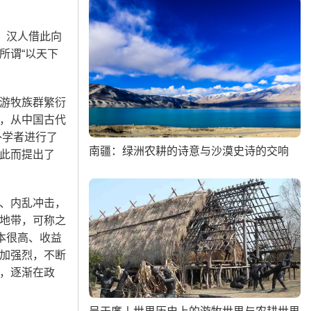
、汉人借此向
所谓“以天下
游牧族群繁衍
，从中国古代
外学者进行了
南疆：绿洲农耕的诗意与沙漠史诗的交响
此而提出了
、内乱冲击，
地带，可称之
本很高、收益
加强烈，不断
，逐渐在政