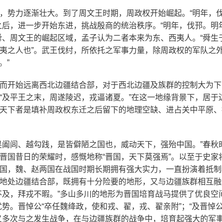
，势力逐渐壮大。到了周文王时期，周政权开始崛起。“明年，
之后，进一步开始东进，挑战殷商的统治秩序。“明年，伐邘。明
舜、周文王的崛起区域，孟子认为二者本来为东、西夷人。“舜生
夷之人也”。武王伐纣，所依托之军事力量，除周政权的军队之
。”
而开始远离西北边疆结合部，对于西北边疆及族群的控制大为下
“及平王之末，周遂陵迟，戎逼诸夏。”在这一地缘背景下，居于
天下者是填补周政权东迁之后留下的地理空缺、进占关中平原、
吴阖闾、越勾践，是皆僻陋之国也，威动天下，强殆中国。”春秋
国昔日的荣耀时，感慨地称“晋国，天下莫强焉”。以至于史家将
国，魏、赵两国在战国时期长期拥有强大实力，一直扮演着抵制
地处边疆结合部，既拥有十分险要的地形，又与边疆族群相互融
不及，拜戎不暇。”多山多川的地形为晋国培育战马提供了优良空
势。晋悼公“卒任魏绛政，使和戎、翟，戎、翟亲附”；“及晋悼
又多次与之发生战争，在与边疆族群的战争中，培育起强大的军