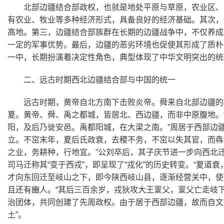
北部边疆结合部政权，也就是地处平原与草原，农业区、
有农业、牧业等多种经济形式，具备良好的经济基础。其次，
高地。第三，边疆结合部族群在长期的边疆战争中，不仅养成
一定的军事优势。最后，边疆的恶劣环境也促使其形成了质朴
一中，长期扮演着决定性角色，典型体现了中华文明突出的统
二、远古时期西北边疆结合部与中国的统一
远古时期，黄帝自北方南下击败炎帝。舜来自北部边疆的
夏。黄帝、舜、禹之都城，皆居北、西边疆，而非中原腹地。
阳，及后乃徙安邑。禹都阳城，在大梁之南。”周居于西部边
立。不窋末年，夏后氏政衰，去稷不务，不窋以失其官，而犇
之业，务耕种，行地宜。”公刘卒后，其子庆节进一步向西北
司马迁称其“变于西戎”，即呈现了“戎化”的历史转变。“夏
才向东回迁至岐山之下，即今陕西岐山县，逐渐经营关中，使
且还有豳人。“其后三百余岁，戎狄攻大王亶父，亶父亡走岐
治团体，共同创建了先周政权。由于居于西部边疆，故而自文王
土”。