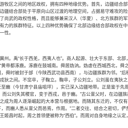
游牧区之间的地区政权，拥有四种地缘优势。首先，边疆结合部
边疆结合部处于平原向山区过渡的地理空间，占据易守难攻的险
了尚武的政权性格，而且能够兼采汉人（华夏）、北方族群的军
有力的族群特征。以上四种优势确保了北部边缘结合部政权在中
一性。
冀州。禹“长于西羌，西夷人也”。商人起源、壮大于东部、北部
“黄帝都涿鹿。涿鹿在鼓城南。舜居妫汭。妫虚在西城西北，舜
疆，舜时被封于邰（今陕西武功县西南），与边疆族群为邻。“后
戎狄之间。不窋卒，子鞠立。鞠卒，子公刘立。公刘虽在夷狄之
迁至豳（今甘肃宁县庙咀坪），实已深入边疆地带。正是鉴于先
道衰，而公刘失其稷官，变于西戎，邑于豳。”古公亶父时，在边疆
之成为周人逐渐崛起的大本营与根据地。而随其东迁的，不仅有
下，而豳人悉从亶父而邑焉，作周。”二者交往、结合之密切，俨
姬昌时起，周之首领便被称为“西伯”。而周对自身地缘之认定