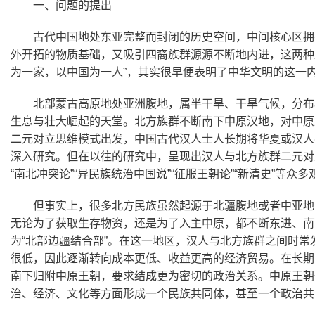
一、问题的提出
古代中国地处东亚完整而封闭的历史空间，中间核心区拥
外开拓的物质基础，又吸引四裔族群源源不断地内进，这两种
为一家，以中国为一人”，其实很早便表明了中华文明的这一
北部蒙古高原地处亚洲腹地，属半干旱、干旱气候，分布
生息与壮大崛起的天堂。北方族群不断南下中原汉地，对中原
二元对立思维模式出发，中国古代汉人士人长期将华夏或汉人视
深入研究。但在以往的研究中，呈现出汉人与北方族群二元对
“南北冲突论”“异民族统治中国说”“征服王朝论”“新清史”等众多
但事实上，很多北方民族虽然起源于北疆腹地或者中亚地
无论为了获取生存物资，还是为了入主中原，都不断东进、南
为“北部边疆结合部”。在这一地区，汉人与北方族群之间时
很低，因此逐渐转向成本更低、收益更高的经济贸易。在长期
南下归附中原王朝，要求结成更为密切的政治关系。中原王朝
治、经济、文化等方面形成一个民族共同体，甚至一个政治共