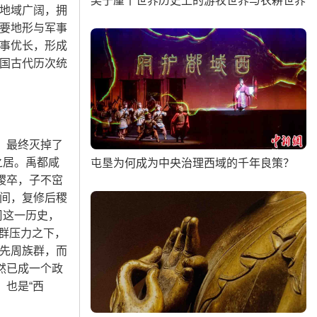
吴于廑丨世界历史上的游牧世界与农耕世界
地域广阔，拥
要地形与军事
事优长，形成
国古代历次统
，最终灭掉了
之居。禹都咸
屯垦为何成为中央治理西域的千年良策？
稷卒，子不窋
间，复修后稷
周这一历史，
族群压力之下，
先周族群，而
然已成一个政
，也是“西