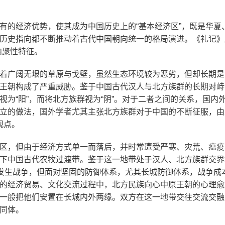
有的经济优势，使其成为中国历史上的“基本经济区”，既是华夏
历史指向都不断推动着古代中国朝向统一的格局演进。《礼记》
内聚性特征。
着广阔无垠的草原与戈壁，虽然生态环境较为恶劣，但却长期是
王朝构成了严重威胁。鉴于中国古代汉人与北方族群的长期对峙
为“阳”，而将北方族群视为“阴”。对于二者之间的关系，国内
立的做法，国外学者尤其主张北方族群对于中国的不断征服，由
观点。
区，但由于经济方式单一而落后，并时常遭受严寒、灾荒、瘟疫
下中国古代农牧过渡带。鉴于这一地带处于汉人、北方族群交界
常发生战争，但面对坚固的防御体系，尤其长城防御体系，战争成
的经济贸易、文化交流过程中，北方民族向心中原王朝的心理愈
一般把他们安置在长城内外两缘。双方在这一地带交往交流交融
同体。