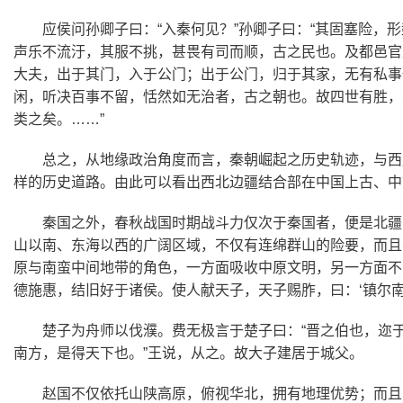
应侯问孙卿子曰：“入秦何见？”孙卿子曰：“其固塞险
声乐不流汙，其服不挑，甚畏有司而顺，古之民也。及都邑官
大夫，出于其门，入于公门；出于公门，归于其家，无有私事
闲，听决百事不留，恬然如无治者，古之朝也。故四世有胜，
类之矣。……”
总之，从地缘政治角度而言，秦朝崛起之历史轨迹，与西
样的历史道路。由此可以看出西北边疆结合部在中国上古、中
秦国之外，春秋战国时期战斗力仅次于秦国者，便是北疆
山以南、东海以西的广阔区域，不仅有连绵群山的险要，而且
原与南蛮中间地带的角色，一方面吸收中原文明，另一方面不
德施惠，结旧好于诸侯。使人献天子，天子赐胙，曰：‘镇尔南
楚子为舟师以伐濮。费无极言于楚子曰：“晋之伯也，迩
南方，是得天下也。”王说，从之。故大子建居于城父。
赵国不仅依托山陕高原，俯视华北，拥有地理优势；而且