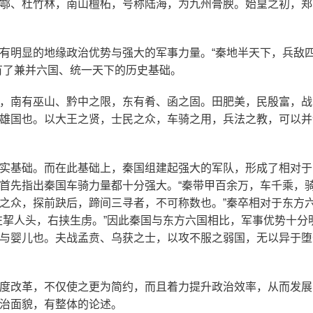
鄠、杜竹林，南山檀柘，号称陆海，为九州膏腴。始皇之初，郑
有明显的地缘政治优势与强大的军事力量。“秦地半天下，兵敌
有了兼并六国、统一天下的历史基础。
，南有巫山、黔中之限，东有肴、函之固。田肥美，民殷富，战
雄国也。以大王之贤，士民之众，车骑之用，兵法之教，可以并
实基础。而在此基础上，秦国组建起强大的军队，形成了相对于
首先指出秦国车骑力量都十分强大。“秦带甲百余万，车千乘，
之众，探前趹后，蹄间三寻者，不可称数也。”秦卒相对于东方
左挈人头，右挟生虏。”因此秦国与东方六国相比，军事优势十分
与婴儿也。夫战孟贲、乌获之士，以攻不服之弱国，无以异于堕
度改革，不仅使之更为简约，而且着力提升政治效率，从而发展
治面貌，有整体的论述。