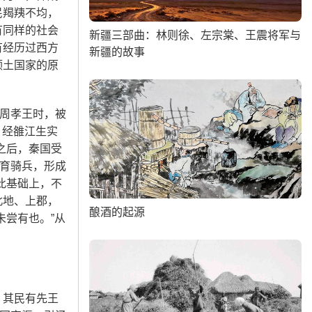
民羯羠不均，
有同样的社会
新疆三部曲：林则徐、左宗棠、王震将军与
有经历过西方
新疆的故事
领土国家的原
周孝王时，被
，经雒江生实
之后，秦国受
育骑兵，形成
此基础上，不
北地、上郡，
酿酒的起源
未尝有也。”从
，其民有先王