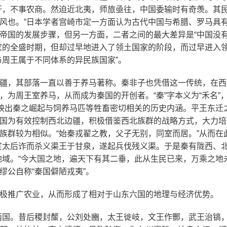
奸，不事农商。然迫近北夷，师旅亟往，中国委输时有奇羡。其
风也。”日本学者宫崎市定一方面认为古代中国与希腊、罗马具
帝国的发展步骤，但另一方面，二者之间的最大差异是“中国没
家的全盛时期，但却过早地进入了领土国家的阶段，而过早进入
与周王属于不同体系的异民族国家”。
疆，其部落一直以善于养马著称。秦非子也凭借这一传统，在西
为周王室养马，从而成为秦国的开创者。“秦”字本义为“禾名”
反映出秦之崛起与饲养马匹等牲畜密切相关的历史内涵。平王东迁
国为有效控制西北边疆，积极借鉴西北族群的战略方式，大力培
族群较为相似。“始秦戎翟之教，父子无别，同室而居。”从而在
宣太后诈而杀义渠王于甘泉，遂起兵伐残义渠。于是秦有陇西、
地域。“今大国之地，遍天下有其二垂，此从生民已来，万乘之地
公自称“秦国僻陋戎夷”。
极推广农业，从而形成了相对于山东六国的地理与经济优势。
两国。昔后稷封斄，公刘处豳，太王徙岐，文王作酆，武王治镐