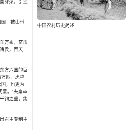
国穿渠，引泾
四国，被山带
中国农村历史简述
车万乘，奋击
诸侯，吞天
东方六国的巨
骑万匹，虎挚
六国，也更为
明显。“夫秦卒
千钧之重，集
出君主专制主