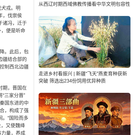
从西辽时期西域佛教传播看中华文明包容性
伐犬戎。明
年，伐崇侯
于诸冯，迁于
外，便是听命
降。此后，包
边疆结合部的
控制西北边疆
走进乡村看振兴 | 新疆“飞天”燕麦育种获新
突破 筛选出234份饲用优异种质
时期，晋国在
“三家分晋”
秦国东进的中
合，构成了强
间。“国险而多
公，又使魏绛
事力量，养成