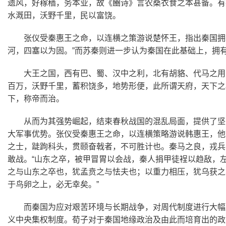
遗风，好稼穑，务本业，故《豳诗》言农桑衣食之本甚备。有
水溉田，沃野千里，民以富饶。
张仪受秦惠王之命，以连横之策游说楚怀王，指出秦国拥
河，四塞以为固。”而苏秦则进一步认为秦国在此基础上，拥
大王之国，西有巴、蜀、汉中之利，北有胡貉、代马之用
百万，沃野千里，蓄积饶多，地势形便，此所谓天府，天下之
下，称帝而治。
从而为其强势崛起，结束春秋战国的混乱局面，提供了坚
大军事优势。张仪受秦惠王之命，以连横策略游说韩惠王，他
之士，跿跔科头，贯颐奋戟者，不可胜计也。秦马之良，戎兵
敢战。“山东之卒，被甲冒胃以会战，秦人捐甲徒裎以趋敌，
之与山东之卒也，犹孟贲之与怯夫也；以重力相压，犹乌获之
于鸟卵之上，必无幸矣。”
而秦国为应对艰苦环境与长期战争，对周代制度进行大幅
义中央集权制度。荀子对于秦国地缘政治及由此而培育出的政