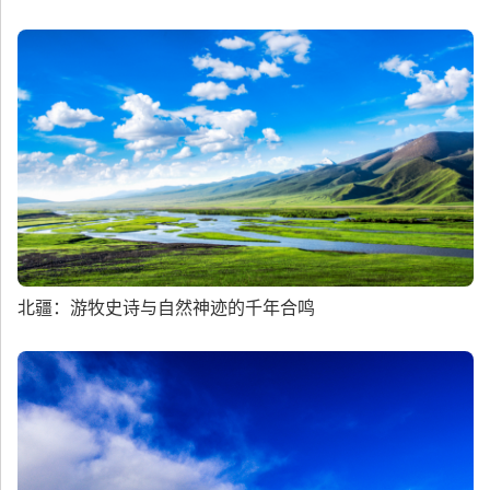
北疆：游牧史诗与自然神迹的千年合鸣