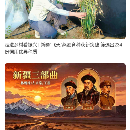
走进乡村看振兴 | 新疆“飞天”燕麦育种获新突破 筛选出234
份饲用优异种质