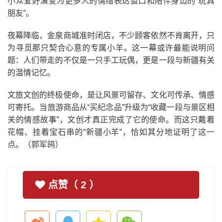
小众爱好演变为更多人的情绪表达窗口和陪伴身边的“玩具
朋友”。
夜幕降临，金泉商城准时闭店，不少顾客依然不肯离开，只
为寻觅那只契合心意的专属小羊。这一幕或许最能说明问
题：人们带走的不仅是一只手工玩偶，更是一段与新疆有关
的温情记忆。
文旅文创的终极使命，是让风景可留存、文化可传承、情感
可寄托。当旅游商品从“买纪念品”升级为“收藏一段与景区相
关的情感故事”，文创才真正完成了它的使命。而这只戴着
花帽、挂着宝石串的“新疆小
羊”，恰如其分地证明了这一
点。（郭军鸽）
点赞（
2
）