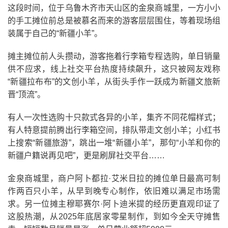
这段时间，位于乌鲁木齐市天山区的金泉商城里，一方小小
的手工摊位前总是被慕名而来的游客层层围住，等着现场组
装属于自己的“新疆小羊”。
摊主摊位前人头攒动，游客拖着行李箱专程选购，单日销量
供不应求，线上社交平台热度持续飙升，这只被网友戏称
“新疆拉布布”的文创小羊，从街头手作一跃成为新疆文旅新
晋“顶流”。
有人一次性选购十只款式各异的小羊，集齐不同花帽样式；
有人特意提前腾出行李箱空间，排队带走文创小羊；小红书
上搜索“新疆旅游”，跳出一堆“新疆小羊”，那句“小羊和你的
新疆户籍说再见吧”，更是刷屏社交平台……
金泉商城里，商户阿卜都拉·艾米日拉的摊位单日最高可制
作两百只小羊，从早到晚专心制作，依旧难以满足市场需
求。另一位摊主穆耶赛尔·阿卜迪米提的经历更直观印证了
这股热潮，从2025年底居家零星制作，到如今全天守摊售