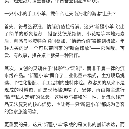
卖，短短数月销量暴涨，单日营业额超5000元。
一只小小的手工小羊，凭什么让天南海北的游客“上头”？
首先，符号选得准，情绪价值拉得满。这只“新疆小羊”跳出
了简单的形象复刻，搭配艾德莱斯绸、小花帽等本地元素
后，萌感与地域特色瞬间叠加，“情绪价值”被推到极致。年
轻人买的是一个可以带回家的“新疆印象”——它温暖、可
爱、有故事，摆在桌上就是一种陪伴。
其次，文创的灵魂在于“体验”与“定制”，而非千篇一律的流
水线产品。“新疆小羊”摒弃了工业化量产模式，主打现场挑
选、个性化搭配、手工定制的独特体验。游客买的从来不是
现成的材料包，而是现场挑选帽子、配饰，再由摊主进行
“微型私人定制”的体验。这种参与感和唯一性，是流水线产
品无法复刻的核心优势，也让每一只“新疆小羊”都成为游客
的独家旅途纪念。
更重要的是，这只“新疆小羊”承载的是文化的创新表达，而