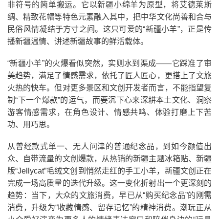
非符号的简单搬运。它以新疆小绵羊为原型，将艾德莱斯
绸、精致花帽等特色元素融入其中，把中华文化尚善和合与
民俗风情凝结于方寸之间。这只可爱的“新疆小羊”，正是传
播新疆温情、讲述新疆故事的鲜活载体。
“新疆小羊”的火爆看似突然，实则水到渠成——它踩准了审
美趋势，满足了情感需求，依托了匠人匠心，更搭上了文旅
火热的快车。但对更多景区和文创开发者而言，不能指望复
制“下一个爆款”的运气，而要沉下心来深耕本土文化、洞察
游客情感需求，在角色设计、情感共鸣、体验打磨上下苦
功、用巧思。
从曾经款式单一、无人问津的普通纪念品，到如今颜值出
众、自带流量的文创爆款，从热销的新疆主题冰箱贴、新疆
版“Jellycat”毛绒文创到悄然走红的手工小羊，新疆文创正在
完成一场高质量的迭代升级。这一变化折射出一个更深刻的
趋势：当下，大众的文旅消费，早已从“购买纪念品”的刚需
消费，升级为“收藏情感、留存记忆”的精神消费。潮玩正从