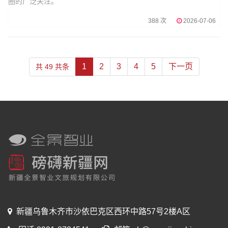
圈的广泛关注。
388 次
2026-07-06
1
2
3
4
5
下一页
共 49 共条
新疆乌鲁木齐市沙依巴克区西环中路57号2楼A区