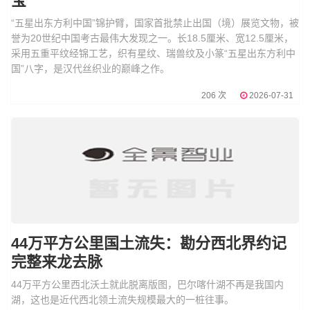
宝
“五星出东方利中国”锦护臂，国家首批禁止出国（境）展览文物，被
誉为20世纪中国考古最伟大发现之一。长18.5厘米、宽12.5厘米，
采用五重平纹经锦工艺，织有星纹、瑞兽纹及小篆“五星出东方利中
国”八字，是汉代丝织业的巅峰之作。
206 次
2026-07-31
44万平方公里国土流失：勘分西北界约记
完整来龙去脉
44万平方公里西北沃土就此脱离版图，巴尔喀什湖不再是我国内
湖，这也是近代西北领土流失规模最大的一桩往事。