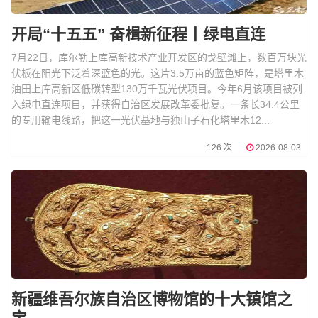
开局“十五五” 奋楫新征程丨绿电直连
7月22日，库尔勒上库高新技术产业开发区的戈壁滩上，数百万块光
伏板在阳光下泛着深蓝色的光。这片3.5万亩的蓝色矩阵，是塔里木
油田上库高新区低碳转型130万千瓦光伏项目。今年6月该项目被列
入绿电直连项目，并获得自治区发展改革委批复。一条长34.4公里
的专用输电线路，把这一光伏基地与独山子石化塔里木12...
126 次
2026-08-03
新疆维吾尔族自治区博物馆的十大镇馆之