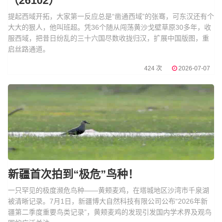
（26102）
提起西域开拓，大家第一反应总是“凿通西域”的张骞，可东汉还有个
大大的狠人，他叫班超。凭36个随从闯荡黄沙戈壁草原30多年，收
服西域，把昔日纷乱的三十六国尽数收拢归汉，扩展中国版图，重
启丝路通道。
424 次
2026-07-07
新疆首次拍到“极危”鸟种！
一只罕见的极度濒危鸟种——黄颊麦鸡，在塔城地区沙湾市千泉湖
被清晰记录。7月1日，新疆博大自然科技有限公司公布“2026年新
疆第二季度重要鸟类记录”，黄颊麦鸡的发现引发国内学术界及观鸟