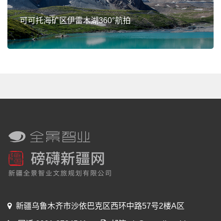
可可托海矿区伊雷木湖360°航拍
新疆乌鲁木齐市沙依巴克区西环中路57号2楼A区