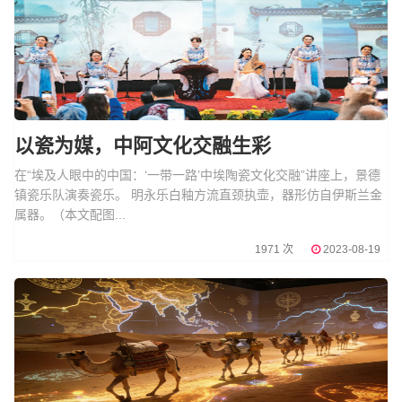
以瓷为媒，中阿文化交融生彩
在“埃及人眼中的中国：‘一带一路’中埃陶瓷文化交融”讲座上，景德
镇瓷乐队演奏瓷乐。 明永乐白釉方流直颈执壶，器形仿自伊斯兰金
属器。（本文配图...
1971 次
2023-08-19