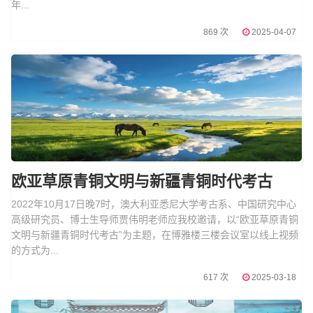
年...
869 次
2025-04-07
欧亚草原青铜文明与新疆青铜时代考古
2022年10月17日晚7时，澳大利亚悉尼大学考古系、中国研究中心
高级研究员、博士生导师贾伟明老师应我校邀请，以“欧亚草原青铜
文明与新疆青铜时代考古”为主题，在博雅楼三楼会议室以线上视频
的方式为...
617 次
2025-03-18