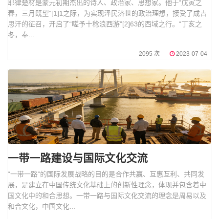
耶律楚材是蒙元初期杰出的诗人、政治家、思想家。他于“戊寅之
春，三月既望”[1]1之际，为实现泽民济世的政治理想，接受了成吉
思汗的征召，开启了“嗟予十稔浪西游”[2]63的西域之行。“丁亥之
冬，奉...
2095 次
2023-07-04
一带一路建设与国际文化交流
“一带一路”的国际发展战略的目的是合作共赢、互惠互利、共同发
展，是建立在中国传统文化基础上的创新性理念，体现并包含着中
国文化中的和合思想。一带一路与国际文化交流的理念是周易以及
和合文化，中国文化...