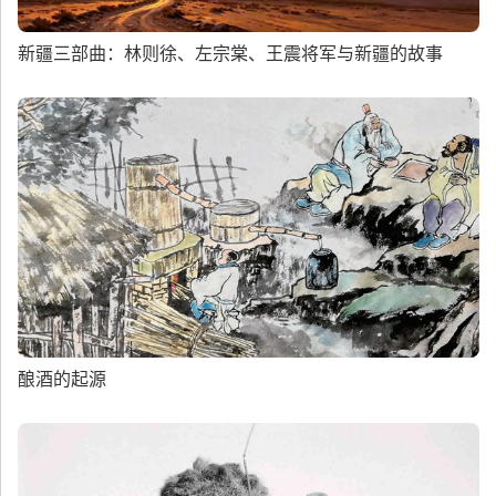
新疆三部曲：林则徐、左宗棠、王震将军与新疆的故事
酿酒的起源