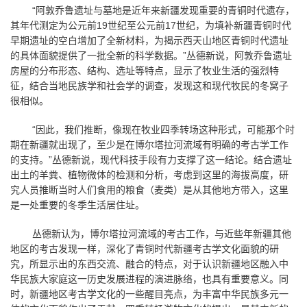
“阿敦乔鲁遗址与墓地是近年来新疆发现重要的青铜时代遗存，
其年代测定为公元前
19
世纪至公元前
17
世纪，为填补新疆青铜时代
早期遗址的空白增加了全新材料，为揭示西天山地区青铜时代遗址
的具体面貌提供了一批全新的科学数据。”丛德新说，阿敦乔鲁遗址
房屋的分布形态、结构、选址等特点，显示了牧业生活的强烈特
征，结合当地民族学和社会学的调查，发现这和现代牧民的冬窝子
很相似。
“因此，我们推断，像现在牧业四季转场这种形式，可能那个时
期在新疆就出现了，至少是在博尔塔拉河流域有明确的考古学工作
的支持。”丛德新说，现代科技手段有力支撑了这一结论。结合遗址
出土的羊粪、植物微体的检测和分析，考虑到这里的海拔高度，研
究人员推断当时人们食用的粮食（麦类）是从其他地方带入，这里
是一处重要的冬季生活居住址。
丛德新认为，博尔塔拉河流域的考古工作，与近些年新疆其他
地区的考古发现一样，深化了青铜时代新疆考古学文化面貌的研
究，所显示出的东西交流、融合的特点，对于认识新疆地区融入中
华民族大家庭这一历史发展进程的演进脉络，也具有重要意义。同
时，新疆地区考古学文化的一些醒目亮点，为丰富中华民族多元一