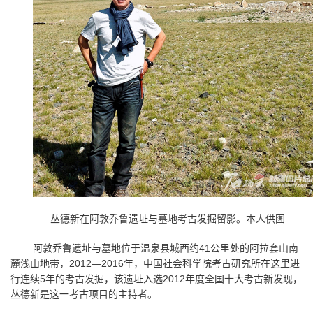
丛德新在阿敦乔鲁遗址与墓地考古发掘留影。本人供图
阿敦乔鲁遗址与墓地位于温泉县城西约
41
公里处的阿拉套山南
麓浅山地带，
2012
—
2016
年，中国社会科学院考古研究所在这里进
行连续
5
年的考古发掘，该遗址入选
2012
年度全国十大考古新发现，
丛德新是这一考古项目的主持者。