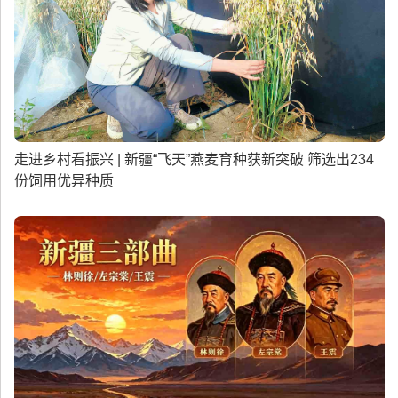
走进乡村看振兴 | 新疆“飞天”燕麦育种获新突破 筛选出234
份饲用优异种质