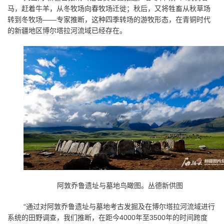
马，赶着牛羊，从冬牧场向春牧场迁徙；秋后，又将牲畜从秋草场
转到冬牧场——专家推断，这种四季转场的游牧形态，在青铜时代
的新疆地区博尔塔拉河流域已经存在。
阿敦乔鲁遗址与墓地鸟瞰图。丛德新供图
“通过对阿敦乔鲁遗址与墓地考古发掘及在博尔塔拉河流域进行
系统的田野调查，我们推断，在距今
4000
年至
3500
年的时间跨度