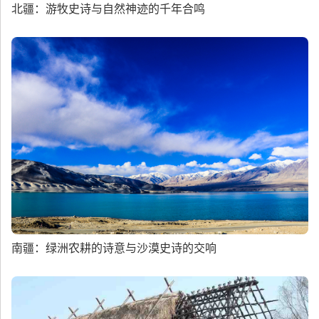
北疆：游牧史诗与自然神迹的千年合鸣
南疆：绿洲农耕的诗意与沙漠史诗的交响