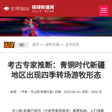
首页
>>
游牧交错
>>
县市风采
考古专家推断：青铜时代新疆
地区出现四季转场游牧形态
来源： / 作者：天山网-新疆日报 / 日期：2023-08-19 / 浏览：2656 次
天山网
-
新疆日报讯（记者贾春霞报道）春寒料峭，人们骑着